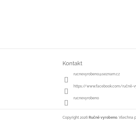
n
e
l
Z
á
Kontakt
p
a
rucnevyrobeno
@
seznam.cz
t
í
https://www.facebook.com/ručně-v
rucnevyrobeno
Copyright 2026
Ručně vyrobeno
. Všechna 