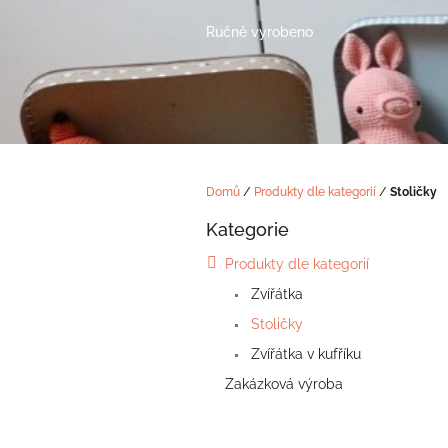
Přejít
na
Ručně vyrobeno
obsah
Domů
/
Produkty dle kategorií
/
Stoličky
P
Kategorie
o
Přeskočit
kategorie
s
Produkty dle kategorií
t
Zvířátka
r
a
Stoličky
n
Zvířátka v kufříku
n
í
Zakázková výroba
p
a