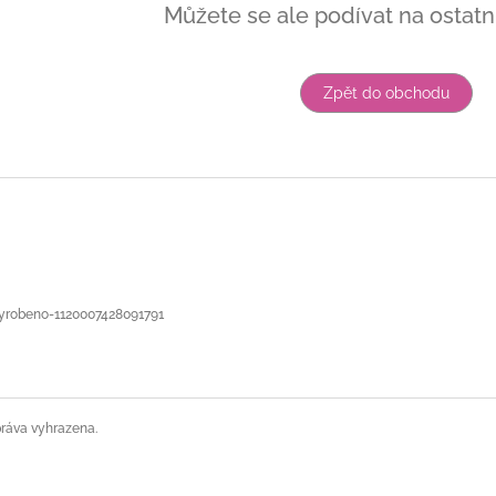
Můžete se ale podívat na ostatní
Zpět do obchodu
yrobeno-1120007428091791
práva vyhrazena.