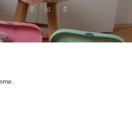
Nákupní
Hledat
Přihlášení
košík
jeme.