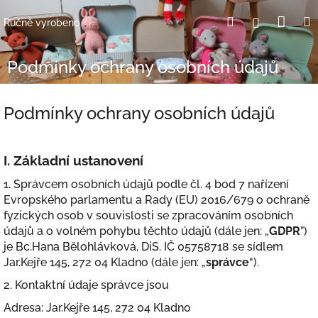
Přejít
Nák
Hledat
Přihlášení
na
Ručně vyrobeno
obsah
koší
Podmínky ochrany osobních údajů
Podmínky ochrany osobních údajů
I.
Základní ustanovení
1. Správcem osobních údajů podle čl. 4 bod 7 nařízení
Evropského parlamentu a Rady (EU) 2016/679 o ochraně
fyzických osob v souvislosti se zpracováním osobních
údajů a o volném pohybu těchto údajů (dále jen: „
GDPR
”)
je Bc.Hana Bělohlávková, DiS. IČ 05758718 se sídlem
Jar.Kejře 145, 272 04 Kladno (dále jen: „
správce
“).
2. Kontaktní údaje správce jsou
Adresa: Jar.Kejře 145, 272 04 Kladno